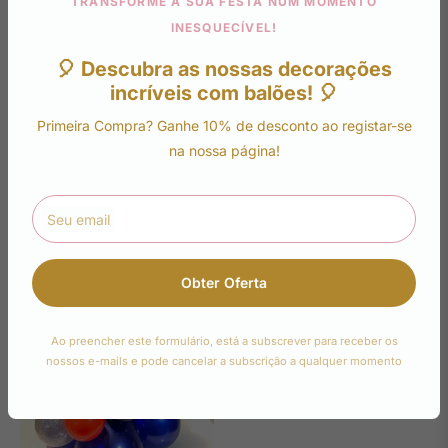
TRANSFORME A SUA FESTA NUM MOMENTO
INESQUECÍVEL!
🎈 Descubra as nossas decorações
incríveis com balões! 🎈
Primeira Compra? Ganhe 10% de desconto ao registar-se
Centro de mesa bubble
Centro de mesa orgânico
na nossa página!
personalizado
personalizado
Preço
Preço
€25,00
€25,00
regular
regular
Seu email
Obter Oferta
Ao preencher este formulário, está a subscrever para receber os
nossos e-mails e pode cancelar a subscrição a qualquer momento